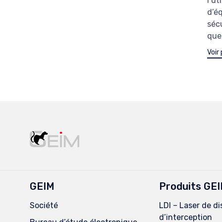
l’ut
d’é
séc
que 
Voir 
GEIM
Produits GE
Société
LDI – Laser de di
d’interception