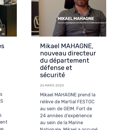
es
Mikael MAHAGNE,
nouveau directeur
du département
défense et
sécurité
26 MARS 2025
es
Mikael MAHAGNE prend la
NS
relève de Martial FESTOC
au sein de GEIM. Fort de
s
24 années d’expérience
ment
au sein de la Marine
ue
Nationale, Mikael a occupé