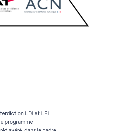
terdiction LDI et LEI
r le programme
êt avéré, dans le cadre