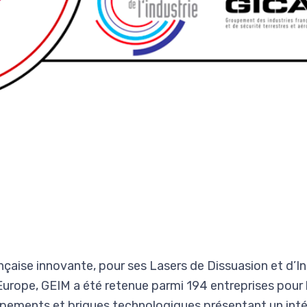
nçaise innovante, pour ses Lasers de Dissuasion et d’In
Europe, GEIM a été retenue parmi 194 entreprises pou
pements et briques technologiques présentant un intér