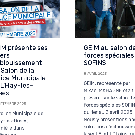
IM présente ses
GEIM au salon d
sers
forces spéciales
éblouissement
SOFINS
 Salon de la
8 AVRIL 2025
lice Municipale
GEIM, représenté par
 L’Haÿ-les-
Mikael MAHAGNE était
ses
présent sur le salon d
EPTEMBRE 2025
forces spéciales SOFI
du 1er au 3 avril 2025.
Police Municipale de
Nous y présentions no
aÿ-les-Roses,
solutions d'éblouisse
nnière dans
laser LEI et LDI ainsi q