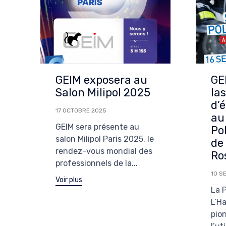
GEIM exposera au
GE
Salon Milipol 2025
la
d’
17 OCTOBRE 2025
au
GEIM sera présente au
Po
salon Milipol Paris 2025, le
de
rendez-vous mondial des
Ro
professionnels de la...
10 S
Voir plus
La 
L’H
pio