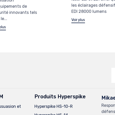
ilisation
les éclairages défensi
quipements de
EDI 28000 lumens
urité innovants tels
le...
Voir plus
plus
IM
Produits Hyperspike
Mika
Respon
ssuasion et
Hyperspike HS-10-R
défens