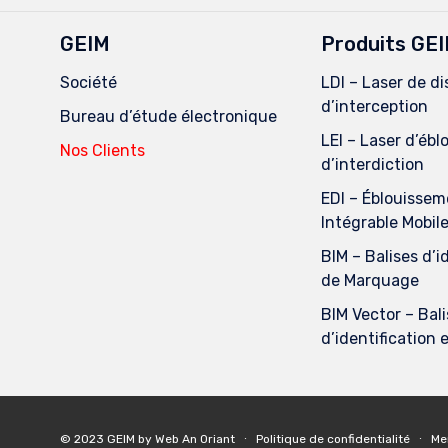
GEIM
Produits GE
Société
LDI – Laser de di
d’interception
Bureau d’étude électronique
LEI – Laser d’éb
Nos Clients
d’interdiction
EDI – Éblouissem
Intégrable Mobil
BIM – Balises d’i
de Marquage
BIM Vector – Bal
d’identification
© 2023
GEIM
by
Web An Oriant
∙
Politique de confidentialité
∙
Me