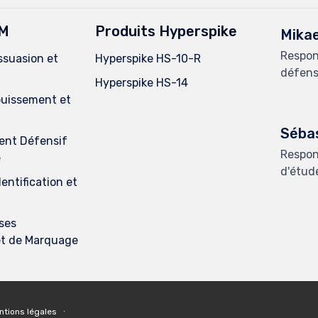
IM
Produits Hyperspike
Mika
Respon
ssuasion et
Hyperspike HS-10-R
défens
Hyperspike HS-14
louissement et
Séba
ent Défensif
Respon
e
d'étud
dentification et
ises
 et de Marquage
ntions légales
∙