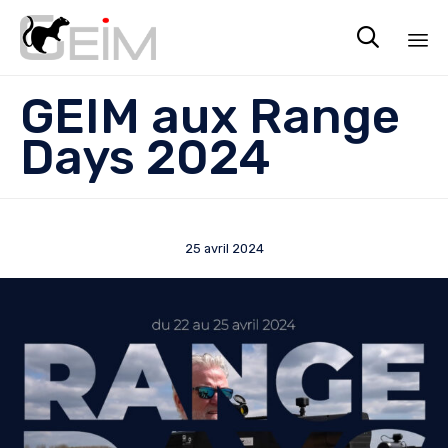

Sk
GEIM aux Range
to
co
Days 2024
25 avril 2024